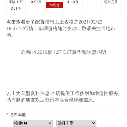
享版 1.5T
10.59万
1.0万
--
现车充足
↓
询底价
DCT悦
点击查看更多配置信息
以上表格是2021/02/22
18:07:12行情，车辆价格随时变动，敬请关注当地市
场。
哈弗H4 2019款 1.5T DCT豪华智联型 国VI
以上为车型资料信息,本店提供了很多附加增值性服务,
感兴趣的朋友欢迎资讯本店资讯详细信息。
*
意向车型